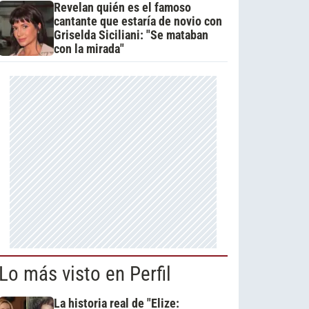
Revelan quién es el famoso
cantante que estaría de novio con
Griselda Siciliani: "Se mataban
con la mirada"
Lo más visto en Perfil
La historia real de "Elize: