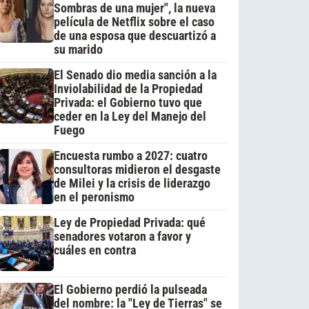
Sombras de una mujer", la nueva
película de Netflix sobre el caso
de una esposa que descuartizó a
su marido
El Senado dio media sanción a la
Inviolabilidad de la Propiedad
Privada: el Gobierno tuvo que
ceder en la Ley del Manejo del
Fuego
Encuesta rumbo a 2027: cuatro
consultoras midieron el desgaste
de Milei y la crisis de liderazgo
en el peronismo
Ley de Propiedad Privada: qué
senadores votaron a favor y
cuáles en contra
El Gobierno perdió la pulseada
del nombre: la "Ley de Tierras" se