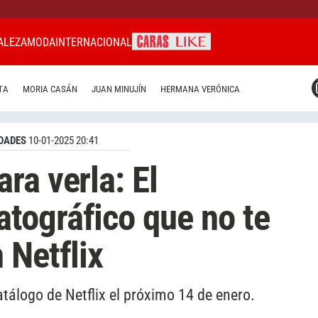
ALEZA
MODA
INTERNACIONAL
CARAS MIAMI
TA
MORIA CASÁN
JUAN MINUJÍN
HERMANA VERÓNICA
CARAS BRASIL
CARAS URUGUAY
DADES
10-01-2025 20:41
ra verla: El
tográfico que no te
 Netflix
tálogo de Netflix el próximo 14 de enero.