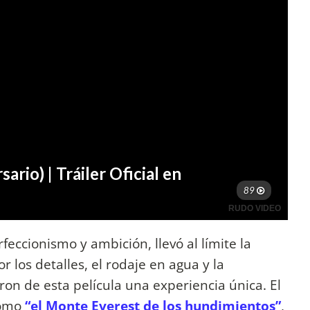
feccionismo y ambición, llevó al límite la
r los detalles, el rodaje en agua y la
ron de esta película una experiencia única. El
 como
“el Monte Everest de los hundimientos”
,