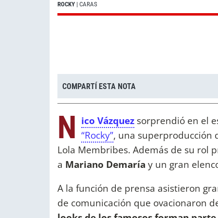
ROCKY
| CARAS
COMPARTÍ ESTA NOTA
N
ico Vázquez
sorprendió en el e
“Rocky”
, una superproducción qu
Lola Membribes. Además de su rol pro
a
Mariano Demaría
y un gran elenco
A la función de prensa asistieron gr
de comunicación que ovacionaron de
looks de los famosos forman parte 