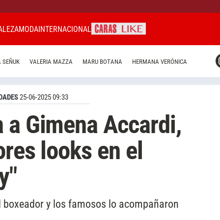
ALEZA
MODA
INTERNACIONAL
CARAS MIAMI
 SEÑUK
VALERIA MAZZA
MARU BOTANA
HERMANA VERÓNICA
CARAS BRASIL
CARAS URUGUAY
DADES
25-06-2025 09:33
 a Gimena Accardi,
ores looks en el
y"
el boxeador y los famosos lo acompañaron