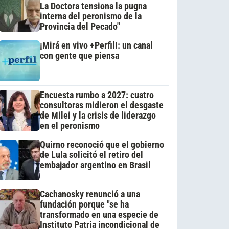
La Doctora tensiona la pugna
interna del peronismo de la
Provincia del Pecado"
¡Mirá en vivo +Perfil!: un canal
con gente que piensa
Encuesta rumbo a 2027: cuatro
consultoras midieron el desgaste
de Milei y la crisis de liderazgo
en el peronismo
Quirno reconoció que el gobierno
de Lula solicitó el retiro del
embajador argentino en Brasil
Cachanosky renunció a una
fundación porque "se ha
transformado en una especie de
Instituto Patria incondicional de