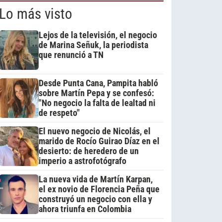
Lo más visto
Lejos de la televisión, el negocio
de Marina Señuk, la periodista
que renunció a TN
Desde Punta Cana, Pampita habló
sobre Martín Pepa y se confesó:
"No negocio la falta de lealtad ni
de respeto"
El nuevo negocio de Nicolás, el
marido de Rocío Guirao Díaz en el
desierto: de heredero de un
imperio a astrofotógrafo
La nueva vida de Martín Karpan,
el ex novio de Florencia Peña que
construyó un negocio con ella y
ahora triunfa en Colombia