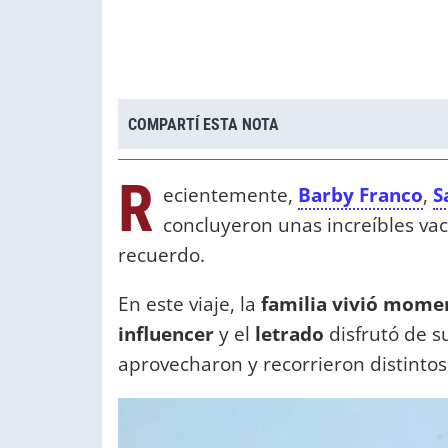
COMPARTÍ ESTA NOTA
R
ecientemente,
Barby Franco
,
S
concluyeron unas increíbles va
recuerdo.
En este viaje, la
familia vivió momen
influencer
y el
letrado
disfrutó de 
aprovecharon y recorrieron distinto