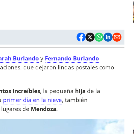
arah Burlando
y
Fernando Burlando
caciones, que dejaron lindas postales como
tos increíbles
, la pequeña
hija
de la
su
primer día en la nieve
, también
s lugares de
Mendoza
.