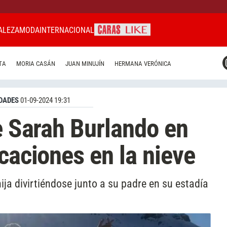
ALEZA
MODA
INTERNACIONAL
CARAS MIAMI
TA
MORIA CASÁN
JUAN MINUJÍN
HERMANA VERÓNICA
CARAS BRASIL
CARAS URUGUAY
DADES
01-09-2024 19:31
de Sarah Burlando en
caciones en la nieve
ja divirtiéndose junto a su padre en su estadía