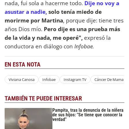
nada, fui sola a hacerme todo.
Dije no voy a
asustar a nadie,
solo tenía miedo de
morirme por Martina
, porque dije: tiene tres
años Dios mío.
Pero dije es una prueba más
de la vida y nada, me operé",
expresó la
conductora en diálogo con
Infobae.
EN ESTA NOTA
Viviana Canosa
Infobae
Instagram TV
Cáncer De Mama
TAMBIÉN TE PUEDE INTERESAR
Pampita, tras la denuncia de la niñera
de sus hijos: "Se tiene que conocer la
verdad"