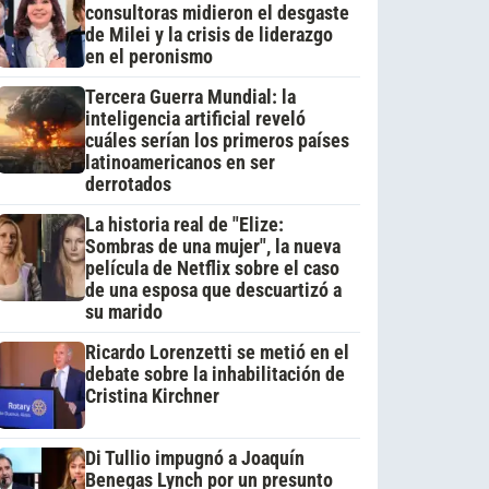
consultoras midieron el desgaste
de Milei y la crisis de liderazgo
en el peronismo
Tercera Guerra Mundial: la
inteligencia artificial reveló
cuáles serían los primeros países
latinoamericanos en ser
derrotados
La historia real de "Elize:
Sombras de una mujer", la nueva
película de Netflix sobre el caso
de una esposa que descuartizó a
su marido
Ricardo Lorenzetti se metió en el
debate sobre la inhabilitación de
Cristina Kirchner
Di Tullio impugnó a Joaquín
Benegas Lynch por un presunto