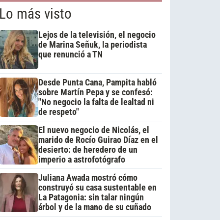
Lo más visto
Lejos de la televisión, el negocio
de Marina Señuk, la periodista
que renunció a TN
Desde Punta Cana, Pampita habló
sobre Martín Pepa y se confesó:
"No negocio la falta de lealtad ni
de respeto"
El nuevo negocio de Nicolás, el
marido de Rocío Guirao Díaz en el
desierto: de heredero de un
imperio a astrofotógrafo
Juliana Awada mostró cómo
construyó su casa sustentable en
La Patagonia: sin talar ningún
árbol y de la mano de su cuñado