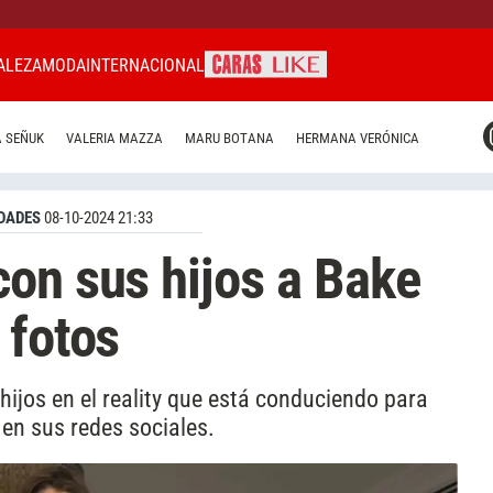
ALEZA
MODA
INTERNACIONAL
CARAS MIAMI
 SEÑUK
VALERIA MAZZA
MARU BOTANA
HERMANA VERÓNICA
CARAS BRASIL
CARAS URUGUAY
DADES
08-10-2024 21:33
on sus hijos a Bake
 fotos
ijos en el reality que está conduciendo para
en sus redes sociales.