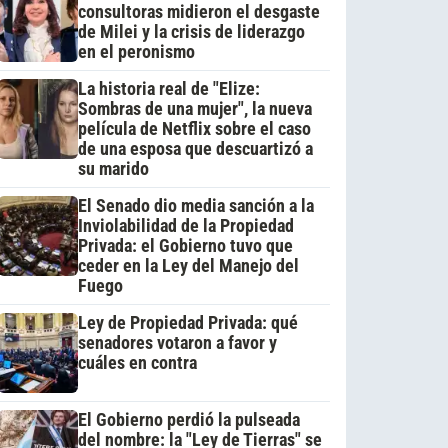
consultoras midieron el desgaste
de Milei y la crisis de liderazgo
en el peronismo
La historia real de "Elize:
Sombras de una mujer", la nueva
película de Netflix sobre el caso
de una esposa que descuartizó a
su marido
El Senado dio media sanción a la
Inviolabilidad de la Propiedad
Privada: el Gobierno tuvo que
ceder en la Ley del Manejo del
Fuego
Ley de Propiedad Privada: qué
senadores votaron a favor y
cuáles en contra
El Gobierno perdió la pulseada
del nombre: la "Ley de Tierras" se