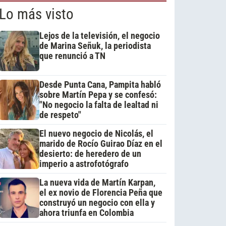
Lo más visto
Lejos de la televisión, el negocio
de Marina Señuk, la periodista
que renunció a TN
Desde Punta Cana, Pampita habló
sobre Martín Pepa y se confesó:
"No negocio la falta de lealtad ni
de respeto"
El nuevo negocio de Nicolás, el
marido de Rocío Guirao Díaz en el
desierto: de heredero de un
imperio a astrofotógrafo
La nueva vida de Martín Karpan,
el ex novio de Florencia Peña que
construyó un negocio con ella y
ahora triunfa en Colombia