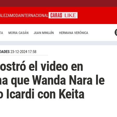
ALEZA
MODA
INTERNACIONAL
CARAS MIAMI
TA
MORIA CASÁN
JUAN MINUJÍN
HERMANA VERÓNICA
CARAS BRASIL
CARAS URUGUAY
DADES
23-12-2024 17:58
ostró el video en
ma que Wanda Nara le
o Icardi con Keita