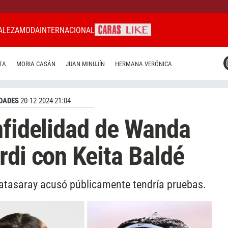
ALEZA
MODA
INTERNACIONAL
CARAS MIAMI
TA
MORIA CASÁN
JUAN MINUJÍN
HERMANA VERÓNICA
CARAS BRASIL
CARAS URUGUAY
DADES
20-12-2024 21:04
nfidelidad de Wanda
rdi con Keita Baldé
alatasaray acusó públicamente tendría pruebas.