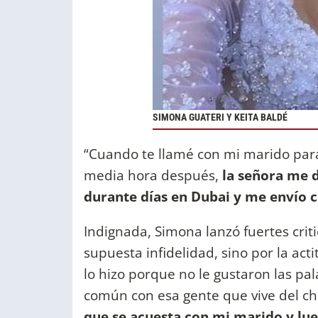
SIMONA GUATERI Y KEITA BALDÉ
“Cuando te llamé con mi marido para
media hora después,
la señora me 
durante días en Dubai y me envío c
Indignada, Simona lanzó fuertes crit
supuesta infidelidad, sino por la act
lo hizo porque no le gustaron las p
común con esa gente que vive del chi
que se acuesta con mi marido y lu