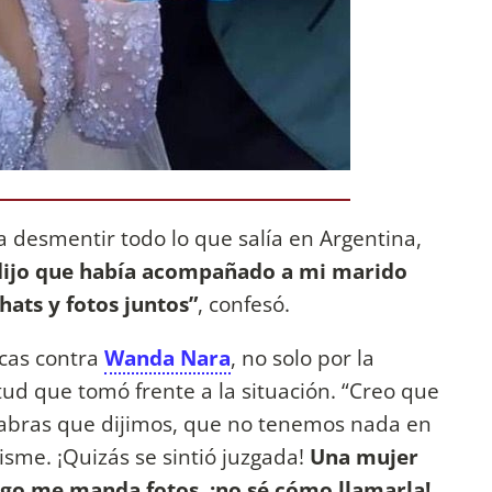
 desmentir todo lo que salía en Argentina,
dijo que había acompañado a mi marido
hats y fotos juntos”
, confesó.
icas contra
Wanda Nara
, no solo por la
itud que tomó frente a la situación. “Creo que
alabras que dijimos, que no tenemos nada en
sme. ¡Quizás se sintió juzgada!
Una mujer
ego me manda fotos, ¡no sé cómo llamarla!