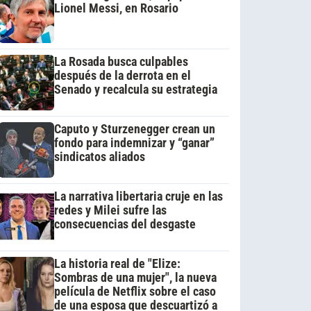
Lionel Messi, en Rosario
La Rosada busca culpables
después de la derrota en el
Senado y recalcula su estrategia
Caputo y Sturzenegger crean un
fondo para indemnizar y “ganar”
sindicatos aliados
La narrativa libertaria cruje en las
redes y Milei sufre las
consecuencias del desgaste
La historia real de "Elize:
Sombras de una mujer", la nueva
película de Netflix sobre el caso
de una esposa que descuartizó a