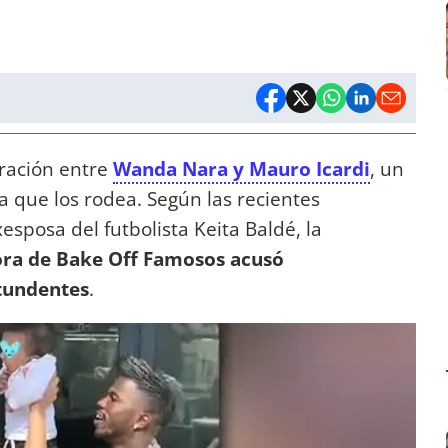
ración entre
Wanda Nara y Mauro Icardi
, un
 que los rodea. Según las recientes
esposa del futbolista Keita Baldé, la
tora de Bake Off Famosos acusó
tundentes
.