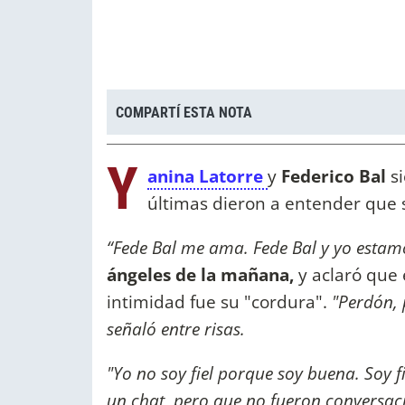
COMPARTÍ ESTA NOTA
Y
anina Latorre
y
Federico Bal
s
últimas dieron a entender qu
“Fede Bal me ama. Fede Bal y yo estamo
ángeles de la mañana,
y aclaró que 
intimidad fue su "cordura".
"Perdón, p
señaló entre risas.
"Yo no soy fiel porque soy buena. Soy 
un chat, pero que no fueron conversaci