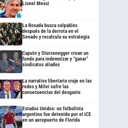
Lionel Messi
La Rosada busca culpables
después de la derrota en el
Senado y recalcula su estrategia
Caputo y Sturzenegger crean un
fondo para indemnizar y “ganar”
sindicatos aliados
La narrativa libertaria cruje en las
redes y Milei sufre las
consecuencias del desgaste
Estados Unidos: un futbolista
argentino fue detenido por el ICE
en un aeropuerto de Florida