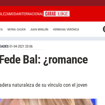
ALEZA
MODA
INTERNACIONAL
CARAS MIAMI
TA
MORIA CASÁN
JUAN MINUJÍN
HERMANA VERÓNICA
CARAS BRASIL
CARAS URUGUAY
DADES
01-04-2021 20:06
 Fede Bal: ¿romance
dera naturaleza de su vínculo con el joven