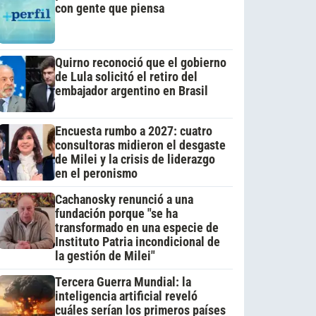
con gente que piensa
Quirno reconoció que el gobierno
de Lula solicitó el retiro del
embajador argentino en Brasil
Encuesta rumbo a 2027: cuatro
consultoras midieron el desgaste
de Milei y la crisis de liderazgo
en el peronismo
Cachanosky renunció a una
fundación porque "se ha
transformado en una especie de
Instituto Patria incondicional de
la gestión de Milei"
Tercera Guerra Mundial: la
inteligencia artificial reveló
cuáles serían los primeros países