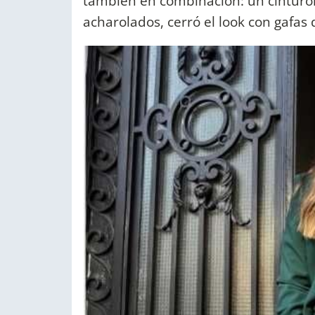
también en combinación: un cinturón 
acharolados, cerró el look con gafas 