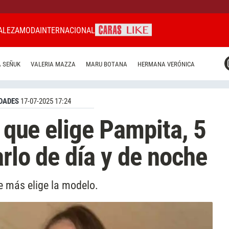
ALEZA
MODA
INTERNACIONAL
CARAS MIAMI
 SEÑUK
VALERIA MAZZA
MARU BOTANA
HERMANA VERÓNICA
CARAS BRASIL
CARAS URUGUAY
DADES
17-07-2025 17:24
o que elige Pampita, 5
rlo de día y de noche
ue más elige la modelo.