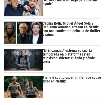
“No necesité a un viejo para que me
ayude”
Cecilia Roth, Miguel Ángel Solá y
Benjamín Amadeo arrasan en Netflix
con una cautivante película de thriller
y crimen
"El Encargado" estrena su cuarta
temporada en plataformas y en
televisión abierta: cuándo y dónde
verla
Tiene 6 capítulos, el thriller que causó
furor en Netflix