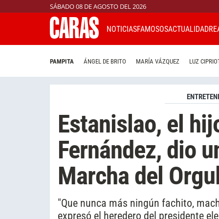
SÁBADO 08 DE AGOSTO DEL 2026
NOTICIAS
FAMOSOS
ACTUALIDAD
RE
PAMPITA
ÁNGEL DE BRITO
MARÍA VÁZQUEZ
LUZ CIPRIO
ENTRETEN
Estanislao, el hi
Fernández, dio u
Marcha del Orgul
"Que nunca más ningún fachito, machi
expresó el heredero del presidente ele