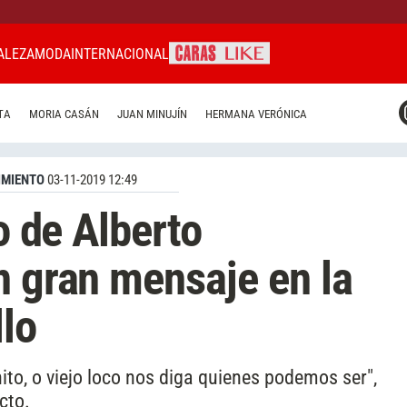
ALEZA
MODA
INTERNACIONAL
CARAS MIAMI
TA
MORIA CASÁN
JUAN MINUJÍN
HERMANA VERÓNICA
CARAS BRASIL
CARAS URUGUAY
IMIENTO
03-11-2019 12:49
jo de Alberto
n gran mensaje en la
lo
to, o viejo loco nos diga quienes podemos ser",
cto.