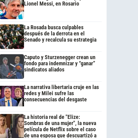
Lionel Messi, en Rosario
La Rosada busca culpables
después de la derrota en el
Senado y recalcula su estrategia
Caputo y Sturzenegger crean un
fondo para indemnizar y “ganar”
sindicatos aliados
La narrativa libertaria cruje en las
redes y Milei sufre las
consecuencias del desgaste
La historia real de "Elize:
Sombras de una mujer", la nueva
película de Netflix sobre el caso
de una esposa que descuartizó a