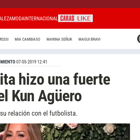
ALEZA
MODA
INTERNACIONAL
CARAS MIAMI
MESSI
MIA CAMBIASO
MARINA SEÑUK
MAGUI BRAVI
CARAS BRASIL
CARAS URUGUAY
IMIENTO
07-05-2019 12:41
ita hizo una fuerte
el Kun Agüero
 relación con el futbolista.