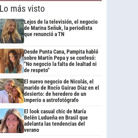
Lo más visto
Lejos de la televisión, el negocio
de Marina Señuk, la periodista
que renunció a TN
Desde Punta Cana, Pampita habló
sobre Martín Pepa y se confesó:
"No negocio la falta de lealtad ni
de respeto"
El nuevo negocio de Nicolás, el
marido de Rocío Guirao Díaz en el
desierto: de heredero de un
imperio a astrofotógrafo
El look casual chic de María
Belén Ludueña en Brasil que
adelanta las tendencias del
verano