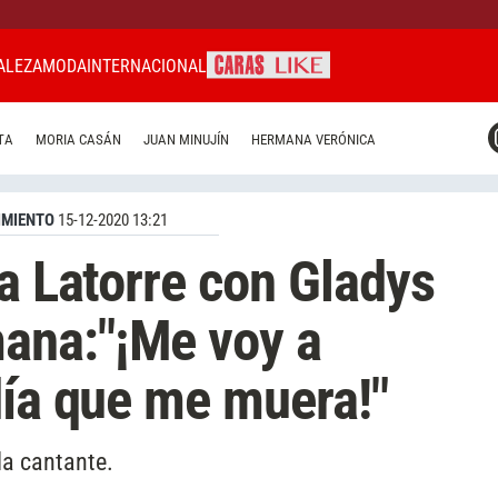
ALEZA
MODA
INTERNACIONAL
CARAS MIAMI
TA
MORIA CASÁN
JUAN MINUJÍN
HERMANA VERÓNICA
CARAS BRASIL
CARAS URUGUAY
IMIENTO
15-12-2020 13:21
na Latorre con Gladys
ana:"¡Me voy a
día que me muera!"
la cantante.