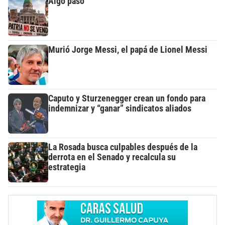
Algo pasó
Murió Jorge Messi, el papá de Lionel Messi
Caputo y Sturzenegger crean un fondo para
indemnizar y “ganar” sindicatos aliados
La Rosada busca culpables después de la
derrota en el Senado y recalcula su
estrategia