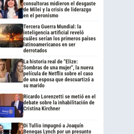
consultoras midieron el desgaste
de Milei y la crisis de liderazgo
en el peronismo
Tercera Guerra Mundial: la
inteligencia artificial reveló
cuáles serían los primeros países
latinoamericanos en ser
derrotados
La historia real de "Elize:
Sombras de una mujer", la nueva
película de Netflix sobre el caso
de una esposa que descuartizó a
su marido
Ricardo Lorenzetti se metió en el
debate sobre la inhabilitación de
Cristina Kirchner
Di Tullio impugnó a Joaquín
Benegas Lynch por un presunto