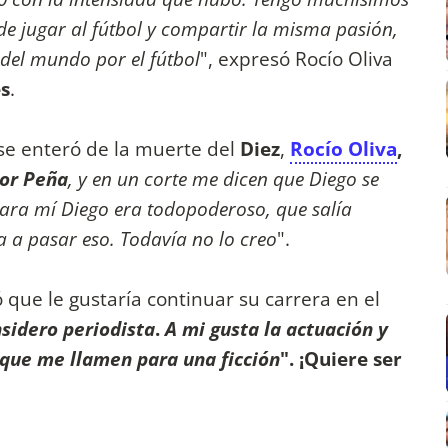
 de jugar al fútbol y compartir la misma pasión,
r del mundo por el fútbol
", expresó Rocío Oliva
s
.
se enteró de la muerte del
Diez
,
Rocío Oliva
,
lor Peña
, y en un corte me dicen que Diego se
ara mí Diego era todopoderoso, que salía
 a pasar eso. Todavía no lo creo
".
 que le gustaría continuar su carrera en el
sidero periodista
.
A mi gusta la actuación y
y que me llamen para una ficción
". ¡Quiere ser