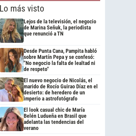
Lo más visto
Lejos de la televisión, el negocio
de Marina Señuk, la periodista
que renunció a TN
Desde Punta Cana, Pampita habló
sobre Martín Pepa y se confesó:
"No negocio la falta de lealtad ni
de respeto"
El nuevo negocio de Nicolás, el
marido de Rocío Guirao Díaz en el
desierto: de heredero de un
imperio a astrofotógrafo
El look casual chic de María
Belén Ludueña en Brasil que
adelanta las tendencias del
verano