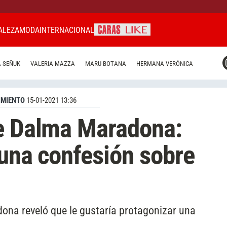
ALEZA
MODA
INTERNACIONAL
CARAS MIAMI
 SEÑUK
VALERIA MAZZA
MARU BOTANA
HERMANA VERÓNICA
CARAS BRASIL
CARAS URUGUAY
IMIENTO
15-01-2021 13:36
de Dalma Maradona:
 una confesión sobre
ona reveló que le gustaría protagonizar una