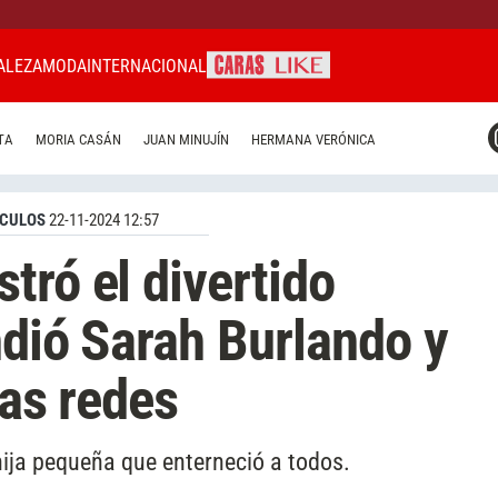
ALEZA
MODA
INTERNACIONAL
CARAS MIAMI
TA
MORIA CASÁN
JUAN MINUJÍN
HERMANA VERÓNICA
CARAS BRASIL
CARAS URUGUAY
CULOS
22-11-2024 12:57
tró el divertido
ndió Sarah Burlando y
las redes
ija pequeña que enterneció a todos.