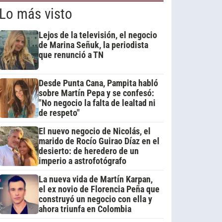
Lo más visto
Lejos de la televisión, el negocio
de Marina Señuk, la periodista
que renunció a TN
Desde Punta Cana, Pampita habló
sobre Martín Pepa y se confesó:
"No negocio la falta de lealtad ni
de respeto"
El nuevo negocio de Nicolás, el
marido de Rocío Guirao Díaz en el
desierto: de heredero de un
imperio a astrofotógrafo
La nueva vida de Martín Karpan,
el ex novio de Florencia Peña que
construyó un negocio con ella y
ahora triunfa en Colombia