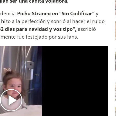
lan ser una cañita voladora.
ndencia
Pichu Straneo en "Sin Codificar"
y
hizo a la perfección y sonrió al hacer el ruido
32 días para navidad y vos tipo",
escribió
amente fue festejado por sus fans.