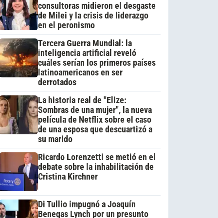
consultoras midieron el desgaste
de Milei y la crisis de liderazgo
en el peronismo
Tercera Guerra Mundial: la
inteligencia artificial reveló
cuáles serían los primeros países
latinoamericanos en ser
derrotados
La historia real de "Elize:
Sombras de una mujer", la nueva
película de Netflix sobre el caso
de una esposa que descuartizó a
su marido
Ricardo Lorenzetti se metió en el
debate sobre la inhabilitación de
Cristina Kirchner
Di Tullio impugnó a Joaquín
Benegas Lynch por un presunto