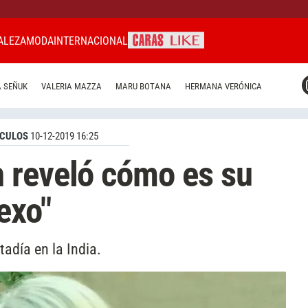
ALEZA
MODA
INTERNACIONAL
CARAS MIAMI
 SEÑUK
VALERIA MAZZA
MARU BOTANA
HERMANA VERÓNICA
CARAS BRASIL
CARAS URUGUAY
CULOS
10-12-2019 16:25
 reveló cómo es su
exo"
tadía en la India.