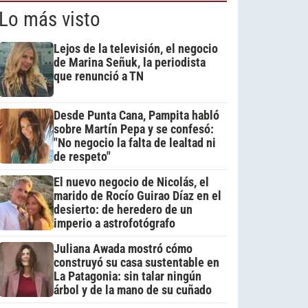
Lo más visto
Lejos de la televisión, el negocio
de Marina Señuk, la periodista
que renunció a TN
Desde Punta Cana, Pampita habló
sobre Martín Pepa y se confesó:
"No negocio la falta de lealtad ni
de respeto"
El nuevo negocio de Nicolás, el
marido de Rocío Guirao Díaz en el
desierto: de heredero de un
imperio a astrofotógrafo
Juliana Awada mostró cómo
construyó su casa sustentable en
La Patagonia: sin talar ningún
árbol y de la mano de su cuñado