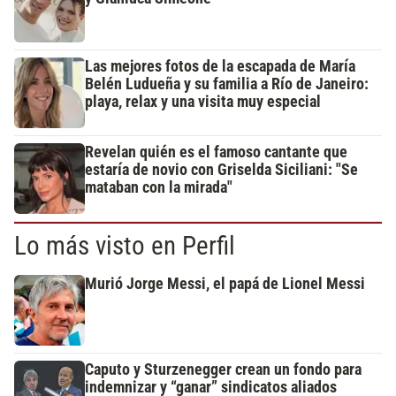
Las mejores fotos de la escapada de María
Belén Ludueña y su familia a Río de Janeiro:
playa, relax y una visita muy especial
Revelan quién es el famoso cantante que
estaría de novio con Griselda Siciliani: "Se
mataban con la mirada"
Lo más visto en Perfil
Murió Jorge Messi, el papá de Lionel Messi
Caputo y Sturzenegger crean un fondo para
indemnizar y “ganar” sindicatos aliados