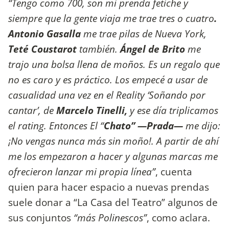
“Tengo como 700, son mi prenda fetiche y
siempre que la gente viaja me trae tres o cuatro
.
Antonio Gasalla
me trae pilas de Nueva York,
Teté Coustarot
también.
Ángel de Brito
me
trajo una bolsa llena de moños. Es un regalo que
no es caro y es práctico. Los empecé a usar de
casualidad una vez en el Reality ‘Soñando por
cantar’, de
Marcelo Tinelli,
y ese día triplicamos
el rating. Entonces El “
Chato” —Prada—
me dijo:
¡No vengas nunca más sin moño!.
A partir de ahí
me los empezaron a hacer y algunas marcas me
ofrecieron lanzar mi propia línea”
, cuenta
quien para hacer espacio a nuevas prendas
suele donar a “La Casa del Teatro” algunos de
sus conjuntos
“más Polinescos”
, como aclara.