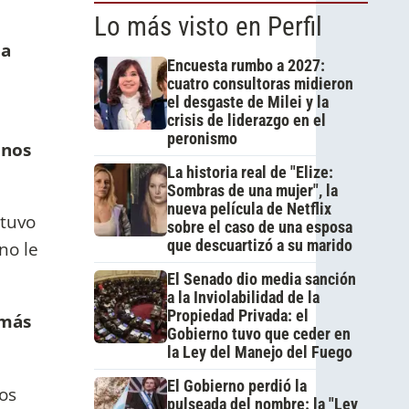
Lo más visto en Perfil
ma
Encuesta rumbo a 2027:
cuatro consultoras midieron
el desgaste de Milei y la
crisis de liderazgo en el
peronismo
 nos
La historia real de "Elize:
Sombras de una mujer", la
nueva película de Netflix
stuvo
sobre el caso de una esposa
que descuartizó a su marido
no le
El Senado dio media sanción
a la Inviolabilidad de la
Propiedad Privada: el
 más
Gobierno tuvo que ceder en
la Ley del Manejo del Fuego
El Gobierno perdió la
los
pulseada del nombre: la "Ley