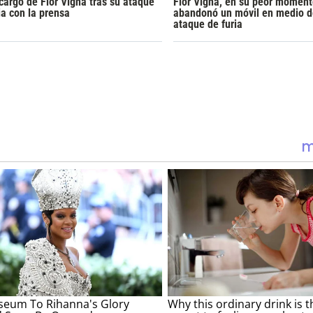
cargo de Flor Vigna tras su ataque
Flor Vigna, en su peor moment
ia con la prensa
abandonó un móvil en medio d
ataque de furia