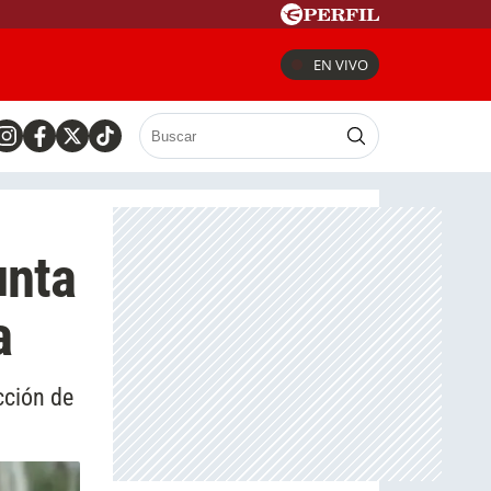
EN VIVO
unta
a
cción de