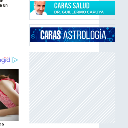
o:
e un