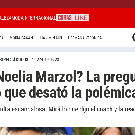
ALEZA
MODA
INTERNACIONAL
CARAS MIAMI
TA
MORIA CASÁN
JUAN MINUJÍN
HERMANA VERÓNICA
CARAS BRASIL
CARAS URUGUAY
ESPECTÁCULOS
04-12-2019 06:28
Noelia Marzol? La preg
o que desató la polémic
ulta escandalosa. Mirá lo que dijo el coach y la rea