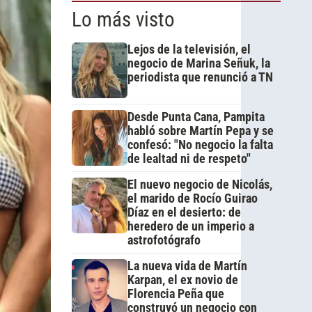
Lo más visto
Lejos de la televisión, el
negocio de Marina Señuk, la
periodista que renunció a TN
Desde Punta Cana, Pampita
habló sobre Martín Pepa y se
confesó: "No negocio la falta
de lealtad ni de respeto"
El nuevo negocio de Nicolás,
el marido de Rocío Guirao
Díaz en el desierto: de
heredero de un imperio a
astrofotógrafo
La nueva vida de Martín
Karpan, el ex novio de
Florencia Peña que
construyó un negocio con