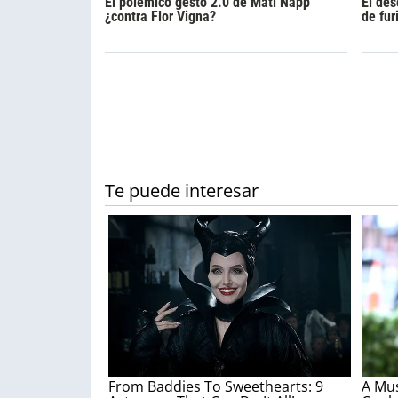
El polémico gesto 2.0 de Mati Napp
El des
¿contra Flor Vigna?
de fur