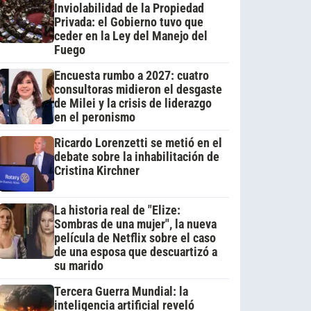
Inviolabilidad de la Propiedad
Privada: el Gobierno tuvo que
ceder en la Ley del Manejo del
Fuego
Encuesta rumbo a 2027: cuatro
consultoras midieron el desgaste
de Milei y la crisis de liderazgo
en el peronismo
Ricardo Lorenzetti se metió en el
debate sobre la inhabilitación de
Cristina Kirchner
La historia real de "Elize:
Sombras de una mujer", la nueva
película de Netflix sobre el caso
de una esposa que descuartizó a
su marido
Tercera Guerra Mundial: la
inteligencia artificial reveló