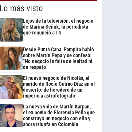
Lo más visto
Lejos de la televisión, el negocio
de Marina Señuk, la periodista
que renunció a TN
Desde Punta Cana, Pampita habló
sobre Martín Pepa y se confesó:
"No negocio la falta de lealtad ni
de respeto"
El nuevo negocio de Nicolás, el
marido de Rocío Guirao Díaz en el
desierto: de heredero de un
imperio a astrofotógrafo
La nueva vida de Martín Karpan,
el ex novio de Florencia Peña que
construyó un negocio con ella y
ahora triunfa en Colombia