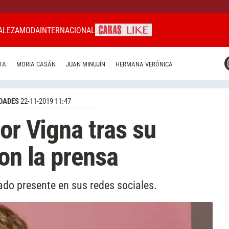
ALEZA
MODA
INTERNACIONAL
CARAS MIAMI
TA
MORIA CASÁN
JUAN MINUJÍN
HERMANA VERÓNICA
CARAS BRASIL
CARAS URUGUAY
DADES
22-11-2019 11:47
or Vigna tras su
on la prensa
nado presente en sus redes sociales.