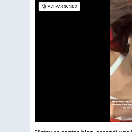
"Estoy re contra bien, aprendí una