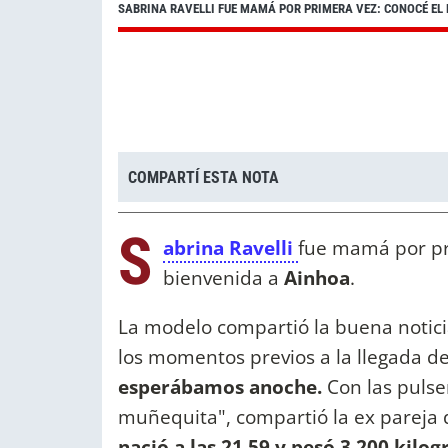
SABRINA RAVELLI FUE MAMÁ POR PRIMERA VEZ: CONOCÉ EL 
COMPARTÍ ESTA NOTA
S
abrina Ravelli
fue mamá por pri
bienvenida a
Ainhoa
.
La modelo compartió la buena notic
los momentos previos a la llegada d
esperábamos anoche.
Con las pulse
muñequita", compartió la ex pareja 
nació a las 21.59 y pesó 3.200 kilo