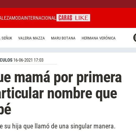
ALEZA
MODA
INTERNACIONAL
CARAS MIAMI
 SEÑUK
VALERIA MAZZA
MARU BOTANA
HERMANA VERÓNICA
CARAS BRASIL
CARAS URUGUAY
CULOS
16-06-2021 17:03
fue mamá por primera
articular nombre que
bé
de su hija que llamó de una singular manera.