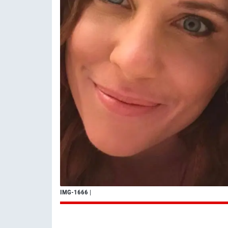
IMG-1666
|