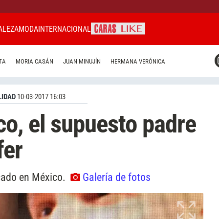
ALEZA
MODA
INTERNACIONAL
CARAS MIAMI
TA
MORIA CASÁN
JUAN MINUJÍN
HERMANA VERÓNICA
CARAS BRASIL
CARAS URUGUAY
IDAD
10-03-2017 16:03
o, el supuesto padre
fer
icado en México.
Galería de fotos