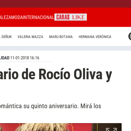
ALEZA
MODA
INTERNACIONAL
CARAS MIAMI
 SEÑUK
VALERIA MAZZA
MARU BOTANA
HERMANA VERÓNICA
CARAS BRASIL
CARAS URUGUAY
IDAD
11-01-2018 16:16
ario de Rocío Oliva y
mántica su quinto aniversario. Mirá los