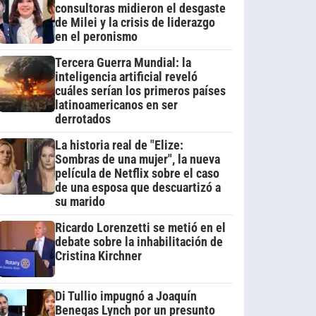
consultoras midieron el desgaste
de Milei y la crisis de liderazgo
en el peronismo
Tercera Guerra Mundial: la
inteligencia artificial reveló
cuáles serían los primeros países
latinoamericanos en ser
derrotados
La historia real de "Elize:
Sombras de una mujer", la nueva
película de Netflix sobre el caso
de una esposa que descuartizó a
su marido
Ricardo Lorenzetti se metió en el
debate sobre la inhabilitación de
Cristina Kirchner
Di Tullio impugnó a Joaquín
Benegas Lynch por un presunto