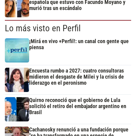
española que estuvo con Facundo Moyano y
murió tras un escándalo
Lo más visto en Perfil
¡Mirá en vivo +Perfil!: un canal con gente que
piensa
Encuesta rumbo a 2027: cuatro consultoras
midieron el desgaste de Milei y la crisis de
liderazgo en el peronismo
Quirno reconoció que el gobierno de Lula
solicitó el retiro del embajador argentino en
Brasil
Cachanosky renunció a una fundación porque
"se ha transformado en una especie de