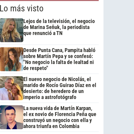
Lo más visto
Lejos de la televisión, el negocio
de Marina Señuk, la periodista
que renunció a TN
Desde Punta Cana, Pampita habló
sobre Martín Pepa y se confesó:
"No negocio la falta de lealtad ni
de respeto"
El nuevo negocio de Nicolás, el
marido de Rocío Guirao Díaz en el
desierto: de heredero de un
imperio a astrofotógrafo
La nueva vida de Martín Karpan,
el ex novio de Florencia Peña que
construyó un negocio con ella y
ahora triunfa en Colombia