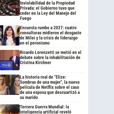
Inviolabilidad de la Propiedad
Privada: el Gobierno tuvo que
ceder en la Ley del Manejo del
Fuego
Encuesta rumbo a 2027: cuatro
consultoras midieron el desgaste
de Milei y la crisis de liderazgo
en el peronismo
Ricardo Lorenzetti se metió en el
debate sobre la inhabilitación de
Cristina Kirchner
La historia real de "Elize:
Sombras de una mujer", la nueva
película de Netflix sobre el caso
de una esposa que descuartizó a
su marido
Tercera Guerra Mundial: la
inteligencia artificial reveló