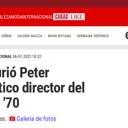
ALEZA
MODA
INTERNACIONAL
CARAS MIAMI
 SEÑUK
VALERIA MAZZA
MARU BOTANA
HERMANA VERÓNICA
CARAS BRASIL
CARAS URUGUAY
CIONAL
06-01-2022 18:32
rió Peter
ico director del
 '70
les.
Galería de fotos