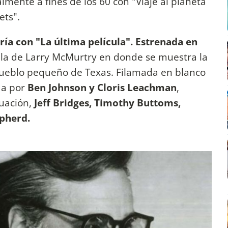
lmente a fines de los 60 con "Viaje al planeta
ets".
ría con "La última película". Estrenada en
vela de Larry McMurtry en donde se muestra la
pueblo pequeño de Texas. Filamada en blanco
da por
Ben Johnson y Cloris Leachman
,
uación,
Jeff Bridges, Timothy Buttoms,
epherd.