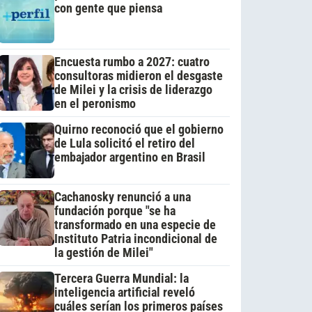
con gente que piensa
Encuesta rumbo a 2027: cuatro
consultoras midieron el desgaste
de Milei y la crisis de liderazgo
en el peronismo
Quirno reconoció que el gobierno
de Lula solicitó el retiro del
embajador argentino en Brasil
Cachanosky renunció a una
fundación porque "se ha
transformado en una especie de
Instituto Patria incondicional de
la gestión de Milei"
Tercera Guerra Mundial: la
inteligencia artificial reveló
cuáles serían los primeros países