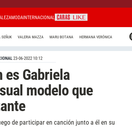
ALEZA
MODA
INTERNACIONAL
CARAS MIAMI
 SEÑUK
VALERIA MAZZA
MARU BOTANA
HERMANA VERÓNICA
CARAS BRASIL
CARAS URUGUAY
CIONAL
23-06-2022 10:12
 es Gabriela
ensual modelo que
tante
ego de participar en canción junto a él en su