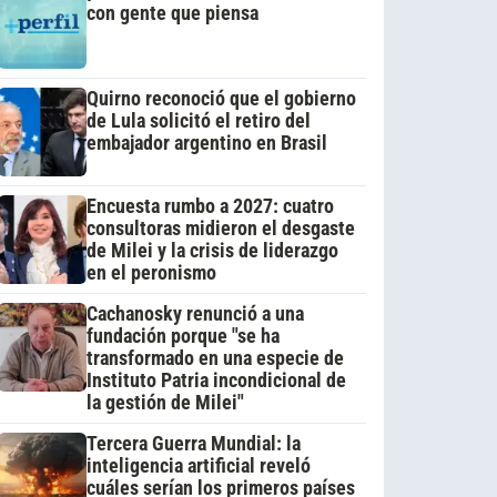
con gente que piensa
Quirno reconoció que el gobierno
de Lula solicitó el retiro del
embajador argentino en Brasil
Encuesta rumbo a 2027: cuatro
consultoras midieron el desgaste
de Milei y la crisis de liderazgo
en el peronismo
Cachanosky renunció a una
fundación porque "se ha
transformado en una especie de
Instituto Patria incondicional de
la gestión de Milei"
Tercera Guerra Mundial: la
inteligencia artificial reveló
cuáles serían los primeros países