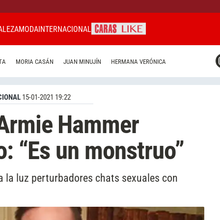
ALEZA
MODA
INTERNACIONAL
CARAS MIAMI
TA
MORIA CASÁN
JUAN MINUJÍN
HERMANA VERÓNICA
CARAS BRASIL
CARAS URUGUAY
CIONAL
15-01-2021 19:22
 Armie Hammer
io: “Es un monstruo”
a la luz perturbadores chats sexuales con