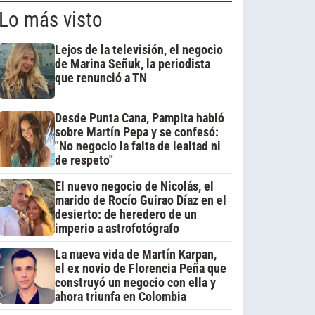
Lo más visto
Lejos de la televisión, el negocio
de Marina Señuk, la periodista
que renunció a TN
Desde Punta Cana, Pampita habló
sobre Martín Pepa y se confesó:
"No negocio la falta de lealtad ni
de respeto"
El nuevo negocio de Nicolás, el
marido de Rocío Guirao Díaz en el
desierto: de heredero de un
imperio a astrofotógrafo
La nueva vida de Martín Karpan,
el ex novio de Florencia Peña que
construyó un negocio con ella y
ahora triunfa en Colombia