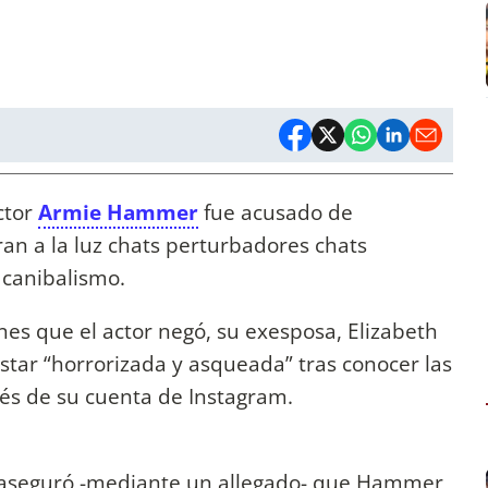
ctor
Armie Hammer
fue acusado de
ran a la luz chats perturbadores chats
 canibalismo.
es que el actor negó, su exesposa, Elizabeth
estar “horrorizada y asqueada” tras conocer las
vés de su cuenta de Instagram.
s aseguró -mediante un allegado- que Hammer