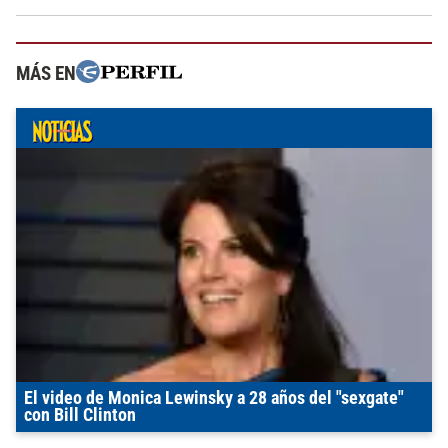
MÁS EN
El video de Monica Lewinsky a 28 años del "sexgate"
con Bill Clinton