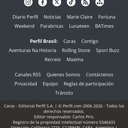
Diario Perfil
Noticias
Marie Claire
Fortuna
Weekend
Parabrisas
Lunateen
BATimes
Perfil Brasil:
Caras
Contigo
Aventuras Na Historia
Rolling Stone
Sport Buzz
Recreio
Maxima
Canales RSS
Quienes Somos
Contáctenos
Privacidad
Equipo
Reglas de participación
Tránsito
Caras - Editorial Perfil S.A.
| © Perfil.com 2006-2026 - Todos los
derechos reservados.
Editor responsable: Carlos Piro.
Registro de la propiedad intelectual número 5346433
Dirección:
California 2715
,
C1289ABI
,
CABA, Argentina
|