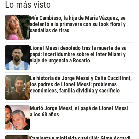
Lo más visto
Mía Cambiaso, la hija de María Vázquez, se
adelantó a la primavera con su look floral y
sandalias de tiras
Lionel Messi desolado tras la muerte de su
papá: incertidumbre sobre el Inter Miami y
viaje de urgencia a Rosario
La historia de Jorge Messi y Celia Cuccitinni,
los padres de Lionel Messi: problemas
económicos, familia dividida y sacrificio
Murió Jorge Messi, el papá de Lionel Messi
a los 68 años
Camiseta y minifalda cuadrillé: Gime Accardi