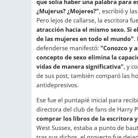
que solía haber una palabra para e
¿Mujerus? ¿Mojeres?"
, escribió y l
Pero lejos de callarse, la escritora f
atracción hacia el mismo sexo. Si el
de las mujeres en todo el mundo"
.
defenderse manifestó:
"Conozco y a
concepto de sexo elimina la capaci
vidas de manera significativa"
, y c
de sus post, también comparó las h
antidepresivos.
Ese fue el puntapié inicial para reci
directora del club de fans de Harry P
comprar los libros de la escritora y
West Sussex, estaba a punto de baut
tras sus dichos, el proyecto fue deja