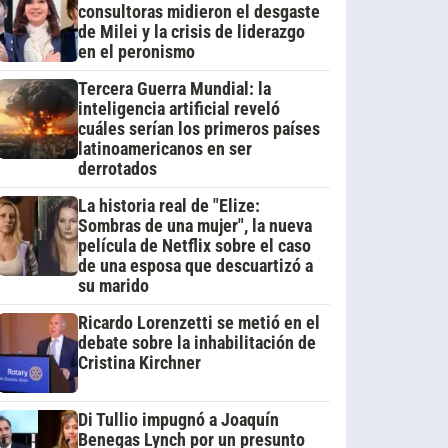
consultoras midieron el desgaste
de Milei y la crisis de liderazgo
en el peronismo
Tercera Guerra Mundial: la
inteligencia artificial reveló
cuáles serían los primeros países
latinoamericanos en ser
derrotados
La historia real de "Elize:
Sombras de una mujer", la nueva
película de Netflix sobre el caso
de una esposa que descuartizó a
su marido
Ricardo Lorenzetti se metió en el
debate sobre la inhabilitación de
Cristina Kirchner
Di Tullio impugnó a Joaquín
Benegas Lynch por un presunto