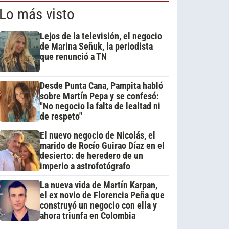
Lo más visto
Lejos de la televisión, el negocio
de Marina Señuk, la periodista
que renunció a TN
Desde Punta Cana, Pampita habló
sobre Martín Pepa y se confesó:
"No negocio la falta de lealtad ni
de respeto"
El nuevo negocio de Nicolás, el
marido de Rocío Guirao Díaz en el
desierto: de heredero de un
imperio a astrofotógrafo
La nueva vida de Martín Karpan,
el ex novio de Florencia Peña que
construyó un negocio con ella y
ahora triunfa en Colombia