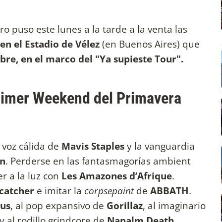
o puso este lunes a la tarde a la venta las
en el Estadio de Vélez
(en Buenos Aires) que
re, en el marco del "Ya supieste Tour".
primer Weekend del Primavera
 voz cálida de
Mavis Staples
y la vanguardia
en
. Perderse en las fantasmagorías ambient
r a la luz con
Les Amazones d’Afrique
.
catcher
e imitar la
corpsepaint
de
ABBATH
.
us
, al pop expansivo de
Gorillaz
, al imaginario
y al rodillo grindcore de
Napalm Death
.