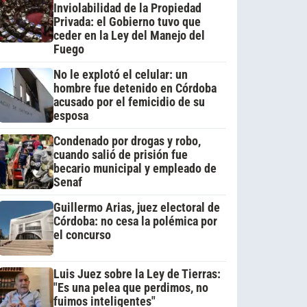
Inviolabilidad de la Propiedad
Privada: el Gobierno tuvo que
ceder en la Ley del Manejo del
Fuego
No le explotó el celular: un
hombre fue detenido en Córdoba
acusado por el femicidio de su
esposa
Condenado por drogas y robo,
cuando salió de prisión fue
becario municipal y empleado de
Senaf
Guillermo Arias, juez electoral de
Córdoba: no cesa la polémica por
el concurso
Luis Juez sobre la Ley de Tierras:
"Es una pelea que perdimos, no
fuimos inteligentes"