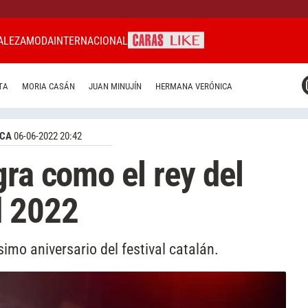
ALEZA
MODA
INTERNACIONAL
CARAS MIAMI
TA
MORIA CASÁN
JUAN MINUJÍN
HERMANA VERÓNICA
CARAS BRASIL
CARAS URUGUAY
ICA
06-06-2022 20:42
gra como el rey del
d 2022
simo aniversario del festival catalán.