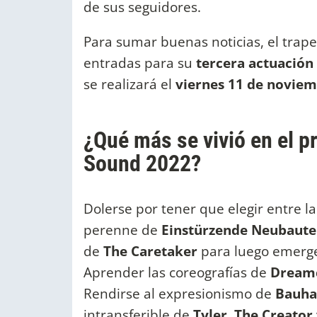
de sus seguidores.
Para sumar buenas noticias, el traper
entradas para su
tercera actuación 
se realizará el
viernes 11 de noviemb
¿Qué más se vivió en el 
Sound 2022?
Dolerse por tener que elegir entre la
perenne de
Einstürzende Neubaut
de
The Caretaker
para luego emerge
Aprender las coreografías de
Dream
Rendirse al expresionismo de
Bauha
intransferible de
Tyler, The Creator