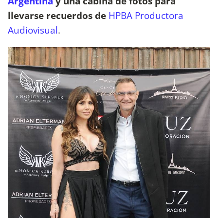
Argentina
y una cabina de fotos para
llevarse recuerdos de
HPBA Productora
Audiovisual
.