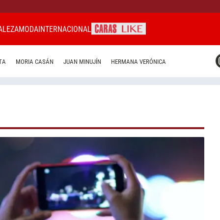
ALEZA
MODA
INTERNACIONAL
CARAS MIAMI
TA
MORIA CASÁN
JUAN MINUJÍN
HERMANA VERÓNICA
CARAS BRASIL
CARAS URUGUAY