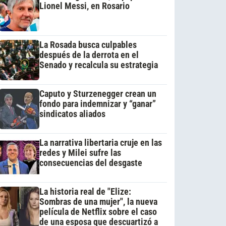
Lionel Messi, en Rosario
La Rosada busca culpables
después de la derrota en el
Senado y recalcula su estrategia
Caputo y Sturzenegger crean un
fondo para indemnizar y “ganar”
sindicatos aliados
La narrativa libertaria cruje en las
redes y Milei sufre las
consecuencias del desgaste
La historia real de "Elize:
Sombras de una mujer", la nueva
película de Netflix sobre el caso
de una esposa que descuartizó a