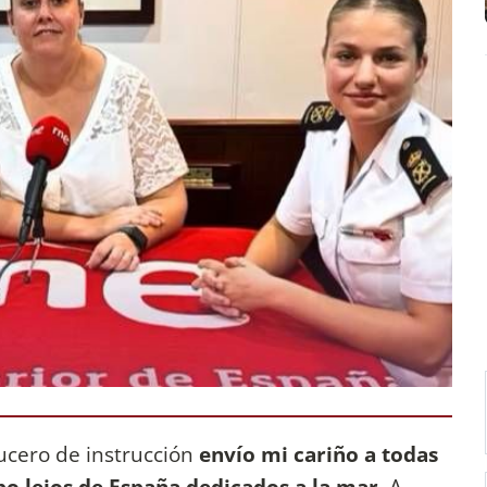
ucero de instrucción
envío mi cariño a todas
po lejos de España dedicados a la mar.
A