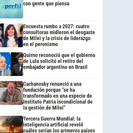
con gente que piensa
Encuesta rumbo a 2027: cuatro
consultoras midieron el desgaste
de Milei y la crisis de liderazgo
en el peronismo
Quirno reconoció que el gobierno
de Lula solicitó el retiro del
embajador argentino en Brasil
Cachanosky renunció a una
fundación porque "se ha
transformado en una especie de
Instituto Patria incondicional de
la gestión de Milei"
Tercera Guerra Mundial: la
inteligencia artificial reveló
cuáles serían los primeros países