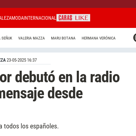
ALEZA
MODA
INTERNACIONAL
CARAS MIAMI
 SEÑUK
VALERIA MAZZA
MARU BOTANA
HERMANA VERÓNICA
CARAS BRASIL
CARAS URUGUAY
EZA
23-05-2025 16:37
or debutó en la radio
 mensaje desde
a todos los españoles.