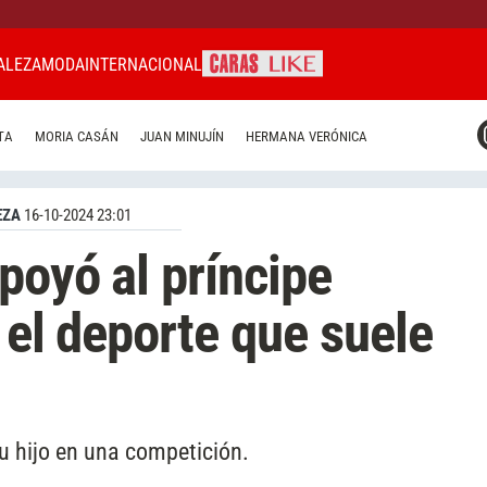
ALEZA
MODA
INTERNACIONAL
CARAS MIAMI
TA
MORIA CASÁN
JUAN MINUJÍN
HERMANA VERÓNICA
CARAS BRASIL
CARAS URUGUAY
EZA
16-10-2024 23:01
poyó al príncipe
n el deporte que suele
su hijo en una competición.