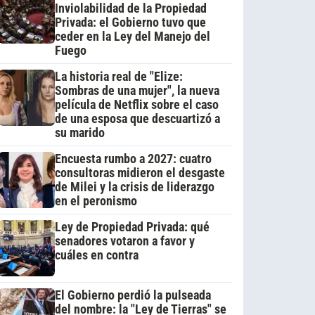
Inviolabilidad de la Propiedad
Privada: el Gobierno tuvo que
ceder en la Ley del Manejo del
Fuego
La historia real de "Elize:
Sombras de una mujer", la nueva
película de Netflix sobre el caso
de una esposa que descuartizó a
su marido
Encuesta rumbo a 2027: cuatro
consultoras midieron el desgaste
de Milei y la crisis de liderazgo
en el peronismo
Ley de Propiedad Privada: qué
senadores votaron a favor y
cuáles en contra
El Gobierno perdió la pulseada
del nombre: la "Ley de Tierras" se