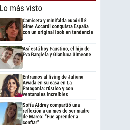
Lo más visto
Camiseta y minifalda cuadrillé:
Gime Accardi conquista España
con un original look en tendencia
Así está hoy Faustino, el hijo de
Eva Bargiela y Gianluca Simeone
Entramos al living de Juliana
Awada en su casa en La
Patagonia: rústico y con
ventanales increíbles
Sofía Aldrey compartió una
reflexión a un mes de ser madre
de Marco: “Fue aprender a
confiar”