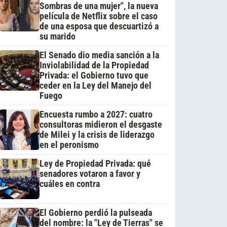
Sombras de una mujer", la nueva
película de Netflix sobre el caso
de una esposa que descuartizó a
su marido
El Senado dio media sanción a la
Inviolabilidad de la Propiedad
Privada: el Gobierno tuvo que
ceder en la Ley del Manejo del
Fuego
Encuesta rumbo a 2027: cuatro
consultoras midieron el desgaste
de Milei y la crisis de liderazgo
en el peronismo
Ley de Propiedad Privada: qué
senadores votaron a favor y
cuáles en contra
El Gobierno perdió la pulseada
del nombre: la "Ley de Tierras" se