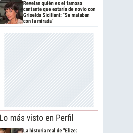
Revelan quién es el famoso
cantante que estaría de novio con
Griselda Siciliani: "Se mataban
con la mirada"
Lo más visto en Perfil
La historia real de "Elize: