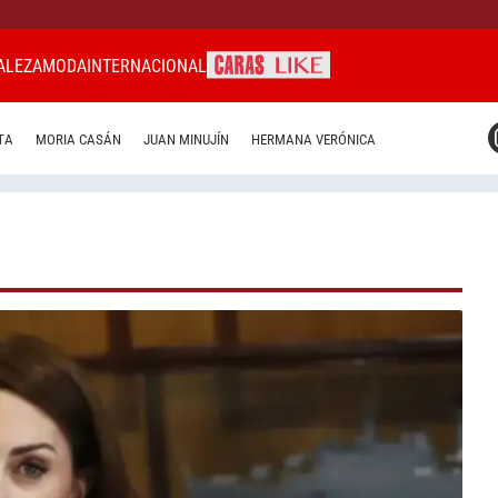
ALEZA
MODA
INTERNACIONAL
CARAS MIAMI
TA
MORIA CASÁN
JUAN MINUJÍN
HERMANA VERÓNICA
CARAS BRASIL
CARAS URUGUAY