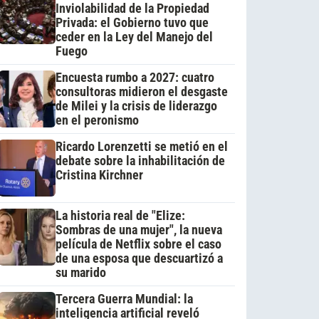
Inviolabilidad de la Propiedad
Privada: el Gobierno tuvo que
ceder en la Ley del Manejo del
Fuego
Encuesta rumbo a 2027: cuatro
consultoras midieron el desgaste
de Milei y la crisis de liderazgo
en el peronismo
Ricardo Lorenzetti se metió en el
debate sobre la inhabilitación de
Cristina Kirchner
La historia real de "Elize:
Sombras de una mujer", la nueva
película de Netflix sobre el caso
de una esposa que descuartizó a
su marido
Tercera Guerra Mundial: la
inteligencia artificial reveló