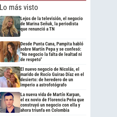
Lo más visto
Lejos de la televisión, el negocio
de Marina Señuk, la periodista
que renunció a TN
Desde Punta Cana, Pampita habló
sobre Martín Pepa y se confesó:
"No negocio la falta de lealtad ni
de respeto"
El nuevo negocio de Nicolás, el
marido de Rocío Guirao Díaz en el
desierto: de heredero de un
imperio a astrofotógrafo
La nueva vida de Martín Karpan,
el ex novio de Florencia Peña que
construyó un negocio con ella y
ahora triunfa en Colombia