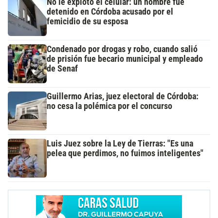
No le explotó el celular: un hombre fue
detenido en Córdoba acusado por el
femicidio de su esposa
Condenado por drogas y robo, cuando salió
de prisión fue becario municipal y empleado
de Senaf
Guillermo Arias, juez electoral de Córdoba:
no cesa la polémica por el concurso
Luis Juez sobre la Ley de Tierras: "Es una
pelea que perdimos, no fuimos inteligentes"