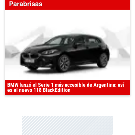
BMW lanzó el Serie 1 más accesible de Argentina: así
es el nuevo 118 BlackEdition