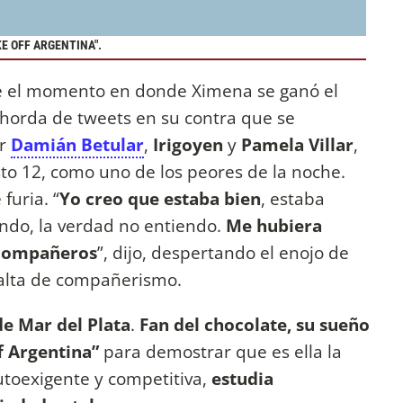
E OFF ARGENTINA".
fue el momento en donde Ximena se ganó el
horda de tweets en su contra que se
or
Damián Betular
,
Irigoyen
y
Pamela Villar
,
esto 12, como uno de los peores de la noche.
furia. “
Yo creo que estaba bien
, estaba
endo, la verdad no entiendo.
Me hubiera
 compañeros
”, dijo, despertando el enojo de
 falta de compañerismo.
de Mar del Plata
.
Fan del chocolate, su sueño
f Argentina”
para demostrar que es ella la
utoexigente y competitiva,
estudia