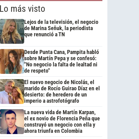
Lo más visto
Lejos de la televisión, el negocio
de Marina Señuk, la periodista
que renunció a TN
Desde Punta Cana, Pampita habló
sobre Martín Pepa y se confesó:
"No negocio la falta de lealtad ni
de respeto"
El nuevo negocio de Nicolás, el
marido de Rocío Guirao Díaz en el
desierto: de heredero de un
imperio a astrofotógrafo
La nueva vida de Martín Karpan,
el ex novio de Florencia Peña que
construyó un negocio con ella y
ahora triunfa en Colombia