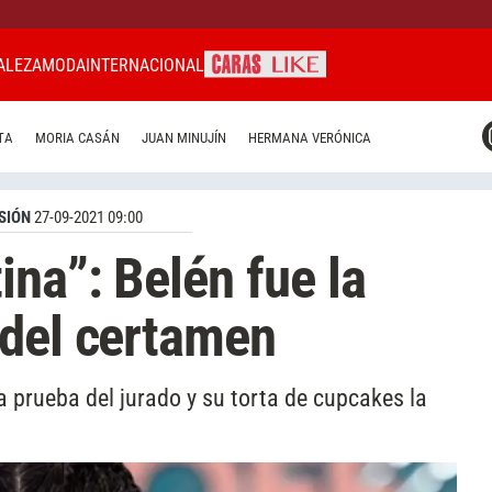
ALEZA
MODA
INTERNACIONAL
CARAS MIAMI
TA
MORIA CASÁN
JUAN MINUJÍN
HERMANA VERÓNICA
CARAS BRASIL
CARAS URUGUAY
SIÓN
27-09-2021 09:00
ina”: Belén fue la
 del certamen
la prueba del jurado y su torta de cupcakes la