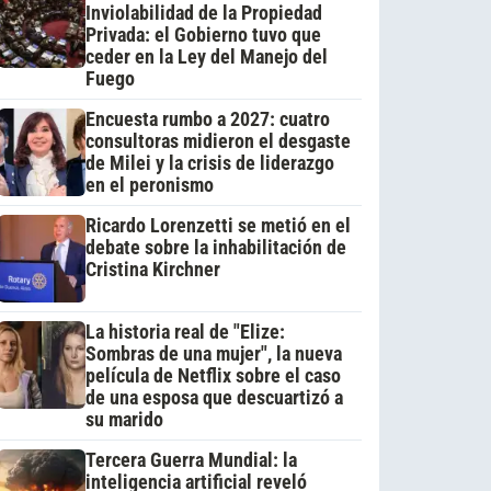
Inviolabilidad de la Propiedad
Privada: el Gobierno tuvo que
ceder en la Ley del Manejo del
Fuego
Encuesta rumbo a 2027: cuatro
consultoras midieron el desgaste
de Milei y la crisis de liderazgo
en el peronismo
Ricardo Lorenzetti se metió en el
debate sobre la inhabilitación de
Cristina Kirchner
La historia real de "Elize:
Sombras de una mujer", la nueva
película de Netflix sobre el caso
de una esposa que descuartizó a
su marido
Tercera Guerra Mundial: la
inteligencia artificial reveló