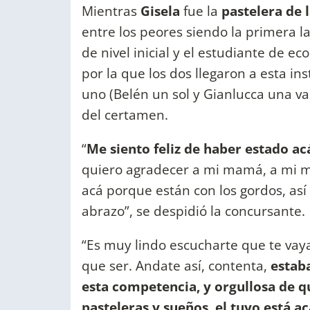
Mientras
Gisela
fue la
pastelera de 
entre los peores siendo la primera l
de nivel inicial y el estudiante de e
por la que los dos llegaron a esta ins
uno (Belén un sol y Gianlucca una va
del certamen.
“
Me siento feliz de haber estado ac
quiero agradecer a mi mamá, a mi ma
acá porque están con los gordos, as
abrazo”, se despidió la concursante.
“Es muy lindo escucharte que te vaya
que ser. Andate así, contenta,
estaba
esta competencia, y orgullosa de q
pasteleras y sueños, el tuyo está ac