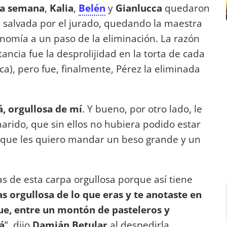
la semana
,
Kalia
,
Belén
y
Gianlucca
quedaron
a salvada por el jurado, quedando la maestra
conomía a un paso de la eliminación. La razón
tancia fue la desprolijidad en la torta de cada
ca), pero fue, finalmente, Pérez la eliminada
á, orgullosa de mí
. Y bueno, por otro lado, le
rido, que sin ellos no hubiera podido estar
í que les quiero mandar un beso grande y un
s de esta carpa orgullosa porque así tiene
s orgullosa de lo que eras y te anotaste en
ue, entre un montón de pasteleros y
á
”, dijo
Damián Betular
al despedirla.