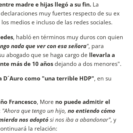
entre madre e hijas llegó a su fin.
La
 declaraciones muy fuertes respecto de su ex
los medios e incluso de las redes sociales.
redes
, habló en términos muy duros con quien
engo nada que ver con esa señora
"
, para
a su abogado que se haga cargo de
llevarla a
ante más de 10 años
dejando a dos menores".
 a D´Auro como "una terrible HDP"
, en su
eño Francesco
, More
no puede admitir el
:
"Ahora que tengo un hijo,
no entiendo cómo
mierda nos adoptó
si nos iba a abandonar"
, y
ontinuará la relación: