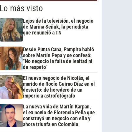
Lo más visto
Lejos de la televisión, el negocio
de Marina Señuk, la periodista
que renunció a TN
Desde Punta Cana, Pampita habló
sobre Martín Pepa y se confesó:
"No negocio la falta de lealtad ni
de respeto"
El nuevo negocio de Nicolás, el
marido de Rocío Guirao Díaz en el
desierto: de heredero de un
imperio a astrofotógrafo
La nueva vida de Martín Karpan,
el ex novio de Florencia Peña que
construyó un negocio con ella y
ahora triunfa en Colombia