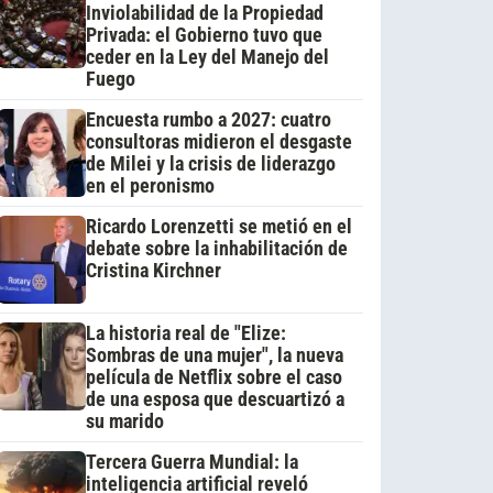
Inviolabilidad de la Propiedad
Privada: el Gobierno tuvo que
ceder en la Ley del Manejo del
Fuego
Encuesta rumbo a 2027: cuatro
consultoras midieron el desgaste
de Milei y la crisis de liderazgo
en el peronismo
Ricardo Lorenzetti se metió en el
debate sobre la inhabilitación de
Cristina Kirchner
La historia real de "Elize:
Sombras de una mujer", la nueva
película de Netflix sobre el caso
de una esposa que descuartizó a
su marido
Tercera Guerra Mundial: la
inteligencia artificial reveló