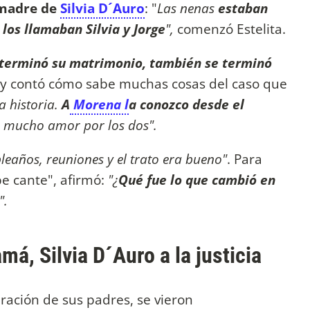
e madre de
Silvia D´Auro
: "
Las nenas
estaban
 los llamaban Silvia y Jorge
",
comenzó Estelita.
terminó su matrimonio, también se terminó
y contó cómo sabe muchas cosas del caso que
a historia.
A
Morena l
a conozco desde el
on mucho amor por los dos".
eaños, reuniones y el trato era bueno"
. Para
abe cante", afirmó:
"¿
Qué fue lo que cambió en
".
á, Silvia D´Auro a la justicia
aración de sus padres, se vieron