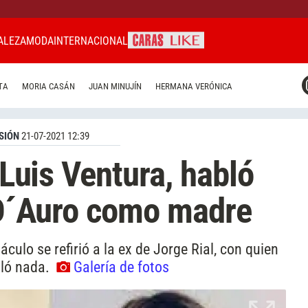
ALEZA
MODA
INTERNACIONAL
CARAS MIAMI
TA
MORIA CASÁN
JUAN MINUJÍN
HERMANA VERÓNICA
CARAS BRASIL
CARAS URUGUAY
SIÓN
21-07-2021 12:39
e Luis Ventura, habló
a D´Auro como madre
culo se refirió a la ex de Jorge Rial, con quien
lló nada.
Galería de fotos