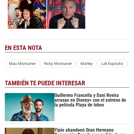
EN ESTA NOTA
Mau Montaner
Ricky Montaner
Marley
Lali Espósito
L
TAMBIÉN TE PUEDE INTERESAR
Guillermo Francella y Dani Rovira
arrasan en Disney+ con el estreno de
la película Playa de lobos
Yipio abandonó Gran Hermano