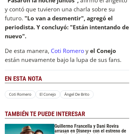
"Pasaron la noche juntos",
afirmó el angelito
y contó que tuvieron una charla sobre su
futuro.
"Lo van a desmentir", agregó el
periodista. Y concluyó: "Están intentando de
nuevo".
De esta manera,
Coti Romero
y
el Conejo
están nuevamente bajo la lupa de sus fans.
EN ESTA NOTA
Coti Romero
El Conejo
Ángel De Brito
TAMBIÉN TE PUEDE INTERESAR
Guillermo Francella y Dani Rovira
arrasan en Disney+ con el estreno de