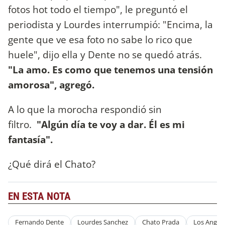
fotos hot todo el tiempo", le preguntó el
periodista y Lourdes interrumpió: "Encima, la
gente que ve esa foto no sabe lo rico que
huele", dijo ella y Dente no se quedó atrás.
"La amo. Es como que tenemos una tensión
amorosa", agregó.
A lo que la morocha respondió sin
filtro.
"Algún día te voy a dar. Él es mi
fantasía".
¿Qué dirá el Chato?
EN ESTA NOTA
Fernando Dente
Lourdes Sanchez
Chato Prada
Los Angel