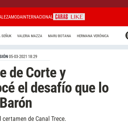
ALEZA
MODA
INTERNACIONAL
CARAS MIAMI
 SEÑUK
VALERIA MAZZA
MARU BOTANA
HERMANA VERÓNICA
CARAS BRASIL
CARAS URUGUAY
SIÓN
05-03-2021 18:29
e de Corte y
cé el desafío que lo
 Barón
l certamen de Canal Trece.