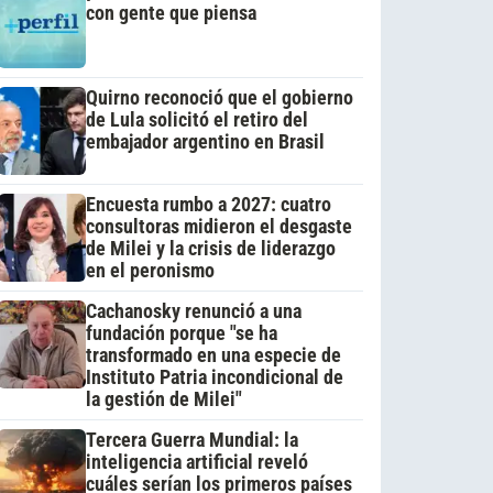
con gente que piensa
Quirno reconoció que el gobierno
de Lula solicitó el retiro del
embajador argentino en Brasil
Encuesta rumbo a 2027: cuatro
consultoras midieron el desgaste
de Milei y la crisis de liderazgo
en el peronismo
Cachanosky renunció a una
fundación porque "se ha
transformado en una especie de
Instituto Patria incondicional de
la gestión de Milei"
Tercera Guerra Mundial: la
inteligencia artificial reveló
cuáles serían los primeros países