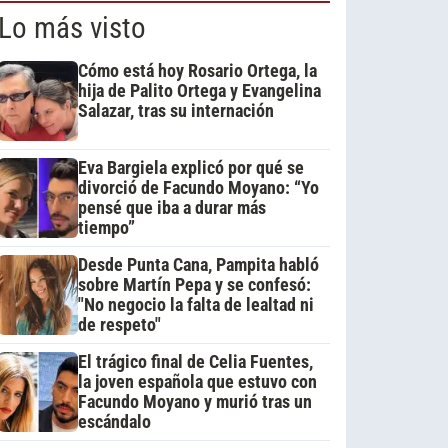
Lo más visto
Cómo está hoy Rosario Ortega, la
hija de Palito Ortega y Evangelina
Salazar, tras su internación
Eva Bargiela explicó por qué se
divorció de Facundo Moyano: “Yo
pensé que iba a durar más
tiempo”
Desde Punta Cana, Pampita habló
sobre Martín Pepa y se confesó:
"No negocio la falta de lealtad ni
de respeto"
El trágico final de Celia Fuentes,
la joven española que estuvo con
Facundo Moyano y murió tras un
escándalo