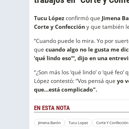
Tucu López
confirmó que
Jimena B
Corte y Confección
y que también le
“Cuando puede lo mira. Yo por suerte
que
cuando algo no le gusta me dice
‘qué lindo eso’“, dijo en una entrev
“¿Son más los ‘qué lindo’ o ‘qué feo’ q
López contestó: “Vos pensá que
yo v
que…está complicado".
EN ESTA NOTA
Jimena Barón
Tucu Lopez
Corte Y Confección