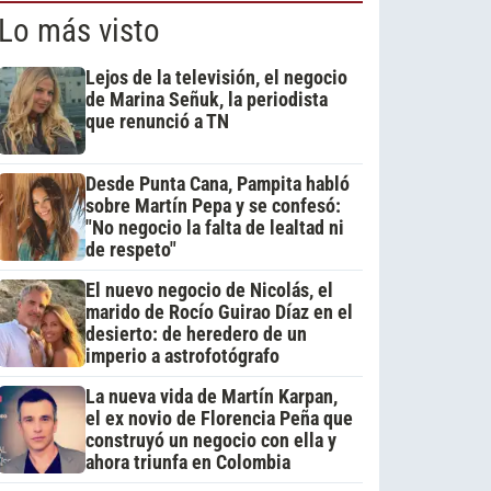
Lo más visto
Lejos de la televisión, el negocio
de Marina Señuk, la periodista
que renunció a TN
Desde Punta Cana, Pampita habló
sobre Martín Pepa y se confesó:
"No negocio la falta de lealtad ni
de respeto"
El nuevo negocio de Nicolás, el
marido de Rocío Guirao Díaz en el
desierto: de heredero de un
imperio a astrofotógrafo
La nueva vida de Martín Karpan,
el ex novio de Florencia Peña que
construyó un negocio con ella y
ahora triunfa en Colombia