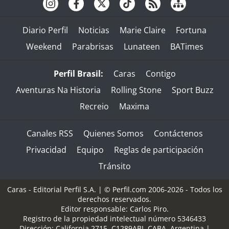
Diario Perfil
Noticias
Marie Claire
Fortuna
Weekend
Parabrisas
Lunateen
BATimes
Perfil Brasil:
Caras
Contigo
Aventuras Na Historia
Rolling Stone
Sport Buzz
Recreio
Maxima
Canales RSS
Quienes Somos
Contáctenos
Privacidad
Equipo
Reglas de participación
Tránsito
Caras - Editorial Perfil S.A.
| © Perfil.com 2006-2026 - Todos los
derechos reservados.
Editor responsable: Carlos Piro.
Registro de la propiedad intelectual número 5346433
Dirección:
California 2715
,
C1289ABI
,
CABA, Argentina
|