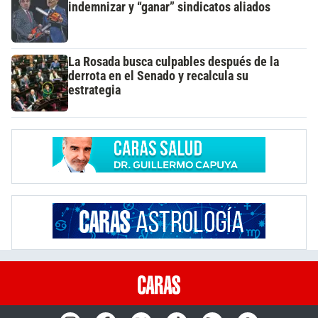
indemnizar y “ganar” sindicatos aliados
La Rosada busca culpables después de la
derrota en el Senado y recalcula su
estrategia