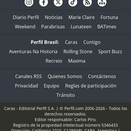
Diario Perfil
Noticias
Marie Claire
Fortuna
Weekend
Parabrisas
Lunateen
BATimes
Perfil Brasil:
Caras
Contigo
Aventuras Na Historia
Rolling Stone
Sport Buzz
Recreio
Maxima
Canales RSS
Quienes Somos
Contáctenos
Privacidad
Equipo
Reglas de participación
Tránsito
Caras - Editorial Perfil S.A.
| © Perfil.com 2006-2026 - Todos los
derechos reservados.
Editor responsable: Carlos Piro.
Registro de la propiedad intelectual número 5346433
Dirección:
California 2715
,
C1289ABI
,
CABA, Argentina
|