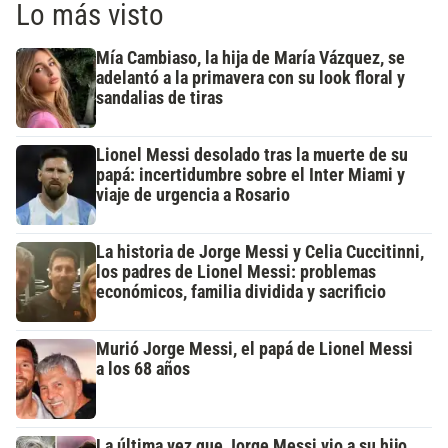
Lo más visto
Mía Cambiaso, la hija de María Vázquez, se
adelantó a la primavera con su look floral y
sandalias de tiras
Lionel Messi desolado tras la muerte de su
papá: incertidumbre sobre el Inter Miami y
viaje de urgencia a Rosario
La historia de Jorge Messi y Celia Cuccitinni,
los padres de Lionel Messi: problemas
económicos, familia dividida y sacrificio
Murió Jorge Messi, el papá de Lionel Messi
a los 68 años
La última vez que Jorge Messi vio a su hijo,