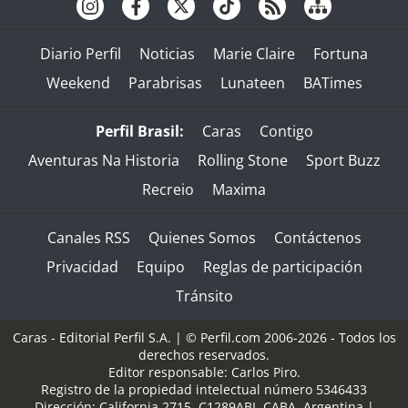
Diario Perfil
Noticias
Marie Claire
Fortuna
Weekend
Parabrisas
Lunateen
BATimes
Perfil Brasil:
Caras
Contigo
Aventuras Na Historia
Rolling Stone
Sport Buzz
Recreio
Maxima
Canales RSS
Quienes Somos
Contáctenos
Privacidad
Equipo
Reglas de participación
Tránsito
Caras - Editorial Perfil S.A.
| © Perfil.com 2006-2026 - Todos los
derechos reservados.
Editor responsable: Carlos Piro.
Registro de la propiedad intelectual número 5346433
Dirección:
California 2715
,
C1289ABI
,
CABA, Argentina
|